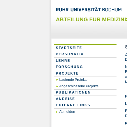
ABTEILUNG FÜR MEDIZINI
STARTSEITE
PERSONALIA
Z
D
LEHRE
I
FORSCHUNG
R
PROJEKTE
w
Laufende Projekte
M
Abgeschlossene Projekte
PUBLIKATIONEN
F
ANREISE
L
EXTERNE LINKS
P
Abmelden
D
P