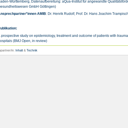
aden-Württemberg, Datenaufbereitung: aQua-Institut für angewandte Qualitätsför
esundheitswesen GmbH Göttingen)
nsprechpartner*innen AMIB
: Dr. Henrik Rudolf, Prof. Dr. Hans Joachim Trampisc
ublikation:
 prospective study on epidemiology, treatment and outcome of patients with traumat
ospitals (BMJ Open, in review)
partner/in:
Inhalt
&
Technik