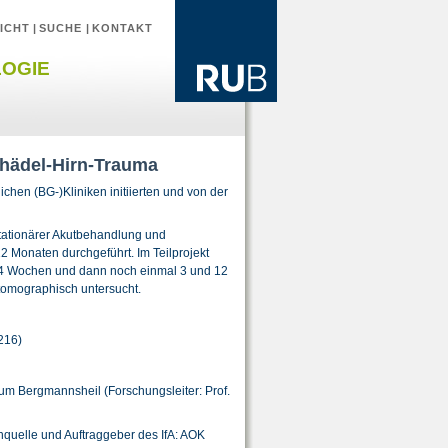
ICHT
|
SUCHE
|
KONTAKT
LOGIE
chädel-Hirn-Trauma
hen (BG-)Kliniken initiierten und von der
 stationärer Akutbehandlung und
 Monaten durchgeführt. Im Teilprojekt
n 4 Wochen und dann noch einmal 3 und 12
omographisch untersucht.
0216)
kum Bergmannsheil (Forschungsleiter: Prof.
enquelle und Auftraggeber des IfA: AOK