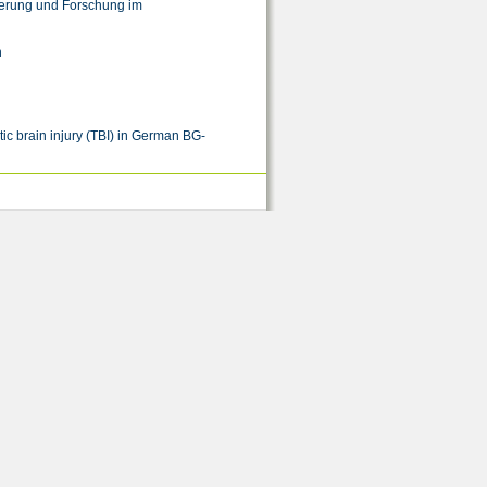
derung und Forschung im
h
ic brain injury (TBI) in German BG-