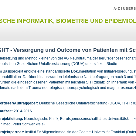
A-Z
|
ÜBERS
SCHE INFORMATIK, BIOMETRIE UND EPIDEMIO
SHT -
Versorgung und Outcome von Patienten mit S
ielsetzung und Methodik einer von der AG Neurotrauma der berufsgenossenschaftlic
eutschen Gesetzlichen Unfallversicherung (DGUV) unterstützen Studie.
m Basisprojekt erfolgte eine standardisierte Dokumentation von Initialversorgung,
ehabilitation. Darüber hinaus wurden telefonische Nachbefragungen nach 3 und 12
urden die eingeschlossenen Patienten mit leichtem SHT zusätzlich innerhalb vo
onate nach dem Trauma neurologisch, neuropsychologisch und magnetresonanzt
örderer/Auftraggeber:
Deutsche Gesetzliche Unfallversicherung (DGUV, FF-FR 
aufzeit:
2014-2016
rojektleitung:
Neurologische Klinik, Berufsgenossenschaftliches Universitätsklini
r. med. Peter Schwenkreis)
rojektpartner:
Institut für Allgemeinmedizin der Goethe-Universität Frankfurt (Dat