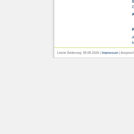
B
G
A
P
A
h
Letzte Änderung: 09.08.2026 |
Impressum
| Ansprech